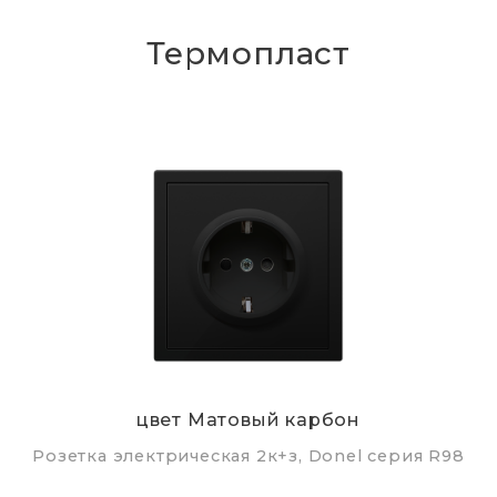
Термопласт
цвет Матовый карбон
Розетка электрическая 2к+з, Donel серия R98