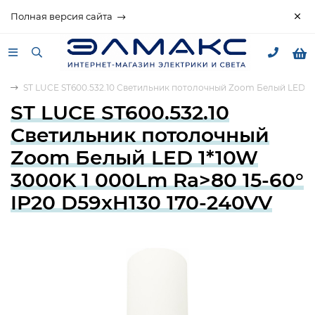
Полная версия сайта
ки
ST LUCE ST600.532.10 Светильник потолочный Zoom Белый LED 1*1
ST LUCE ST600.532.10
Светильник потолочный
Zoom Белый LED 1*10W
3000K 1 000Lm Ra>80 15-60°
IP20 D59xH130 170-240VV