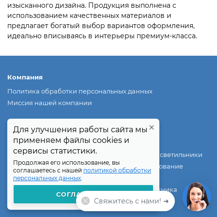
изысканного дизайна. Продукция выполнена с
использованием качественных материалов и
предлагает богатый выбор вариантов оформления,
идеально вписываясь в интерьеры премиум-класса.
Компания
Политика обработки персональных данных
Миссия нашей компании
Для улучшения работы сайта мы
Для улучшения работы сайта мы
Каталог
применяем файлы cookies и
применяем файлы cookies и
Розетки и выключатели
сервисы статистики.
сервисы статистики.
Электрические системы обогрева
Люстры и светильники
Продолжая его использование, вы
Продолжая его использование, вы
Кабеленесущие системы
Модульное оборудование
соглашаетесь с нашей
соглашаетесь с нашей
политикой обработки
политикой обработки
Зарядные устройства для электромобилей
персональных данных
персональных данных
.
.
Инженерная сантехника
Климатическая техника
СОГЛАШАЮСЬ
СОГЛАШАЮСЬ
Свяжитесь с нами! ➜
Умный дом
Распродажа