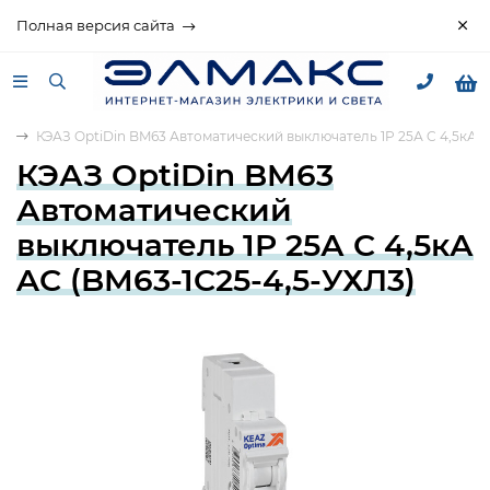
Полная версия сайта
ие
КЭАЗ OptiDin BM63 Автоматический выключатель 1P 25А C 4,5кА A
КЭАЗ OptiDin BM63
Автоматический
выключатель 1P 25А C 4,5кА
AC (BM63-1C25-4,5-УХЛ3)