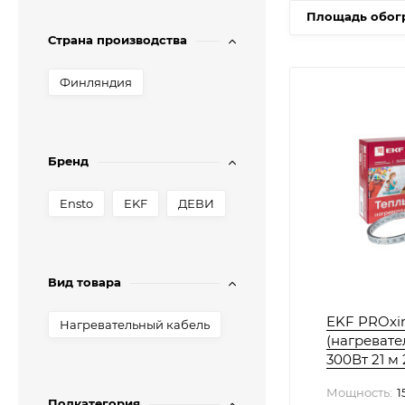
Площадь обогр
Страна производства
Финляндия
Бренд
Ensto
EKF
ДЕВИ
Вид товара
EKF PROxi
Нагревательный кабель
(нагревате
300Вт 21 м 
Мощность:
1
Подкатегория