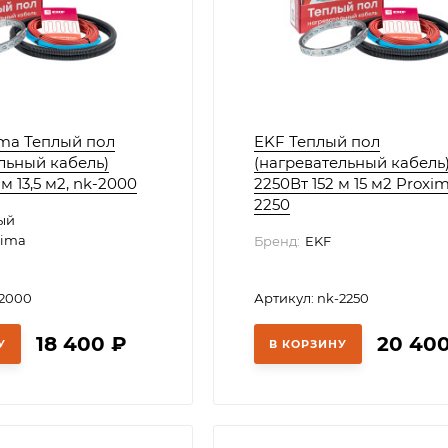
ma Теплый пол
EKF Теплый пол
льный кабель)
(нагревательный кабель
м 13,5 м2, nk-2000
2250Вт 152 м 15 м2 Proxim
2250
ый
ima
Бренд:
EKF
-2000
Артикул: nk-2250
18 400
₽
20 40
У
В КОРЗИНУ