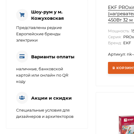
EKF PROxi
Шоу-рум у м.
(нагревате
Кожуховская
450Вт 32 м 
Представлены редкие
Мощность:
1
Европейские бренды
Серия:
PROx
электрики
Бренд:
EKF
Артикул: nk
Варианты оплаты
В КОРЗИН
наличные, банковской
картой или онлайн по QR
коду
Акции и скидки
Специальные условия для
дизайнеров и архитекторов