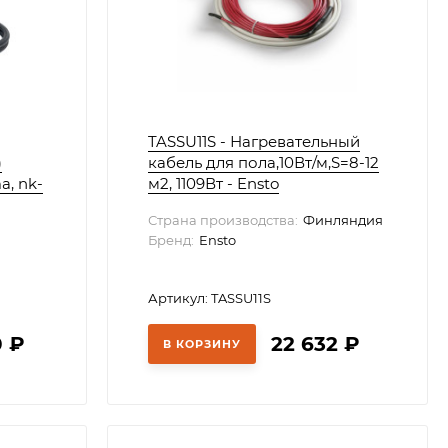
TASSU11S - Нагревательный
)
кабель для пола,10Вт/м,S=8-12
a, nk-
м2, 1109Вт - Ensto
Страна производства:
Финляндия
Бренд:
Ensto
Артикул: TASSU11S
0
₽
22 632
₽
В КОРЗИНУ