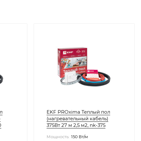
л
EKF PROxima Теплый пол
)
(нагревательный кабель)
0
375Вт 27 м 2,5 м2, nk-375
Мощность:
150 Вт/м