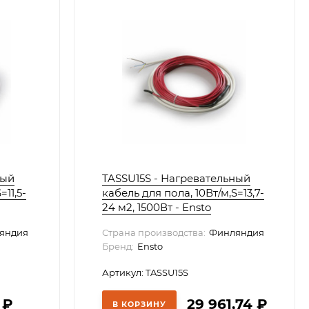
ный
TASSU15S - Нагревательный
=11,5-
кабель для пола, 10Вт/м,S=13,7-
24 м2, 1500Вт - Ensto
яндия
Страна производства:
Финляндия
Бренд:
Ensto
Артикул: TASSU15S
9
₽
29 961,74
₽
В КОРЗИНУ