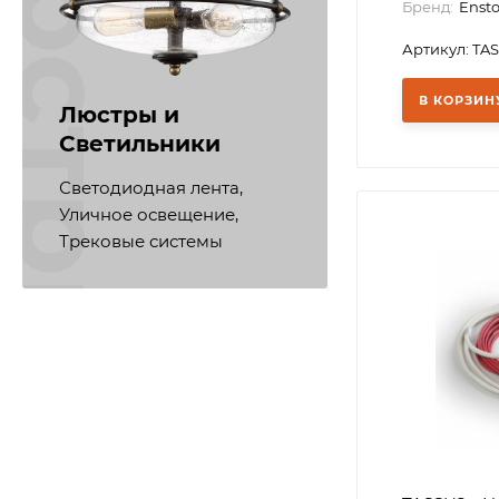
ветодиодная лента
Бренд:
Enst
Артикул: TA
В КОРЗИН
Люстры и
Светильники
Светодиодная лента,
Уличное освещение,
Трековые системы