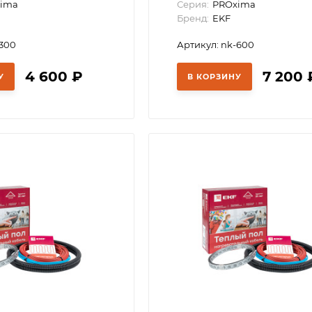
ima
Серия:
PROxima
Бренд:
EKF
-300
Артикул: nk-600
4 600
₽
7 200
У
В КОРЗИНУ