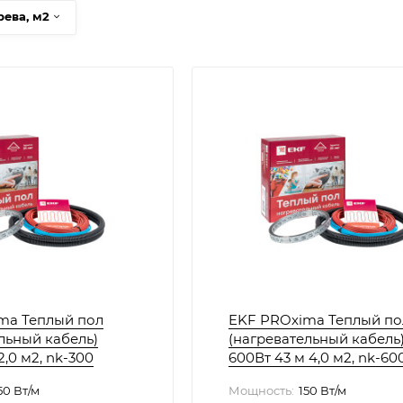
ева, м2
ma Теплый пол
EKF PROxima Теплый по
льный кабель)
(нагревательный кабель
2,0 м2, nk-300
600Вт 43 м 4,0 м2, nk-60
50 Вт/м
Мощность:
150 Вт/м