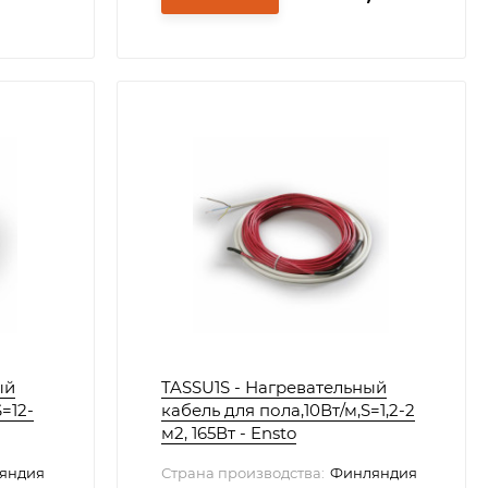
ый
TASSU1S - Нагревательный
=12-
кабель для пола,10Вт/м,S=1,2-2
м2, 165Вт - Ensto
яндия
Страна производства:
Финляндия