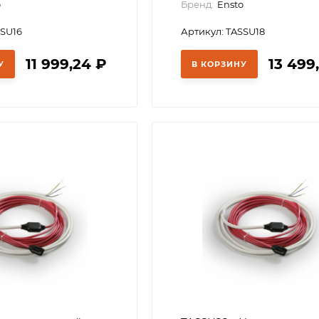
o
Бренд:
Ensto
SSU16
Артикул: TASSU18
11 999,24
₽
13 499
У
В КОРЗИНУ