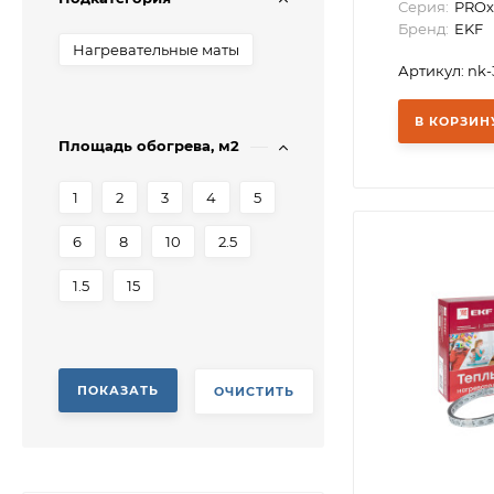
Серия:
PROx
Бренд:
EKF
Нагревательные маты
Артикул: nk
В КОРЗИН
Площадь обогрева, м2
1
2
3
4
5
6
8
10
2.5
1.5
15
ПОКАЗАТЬ
ОЧИСТИТЬ