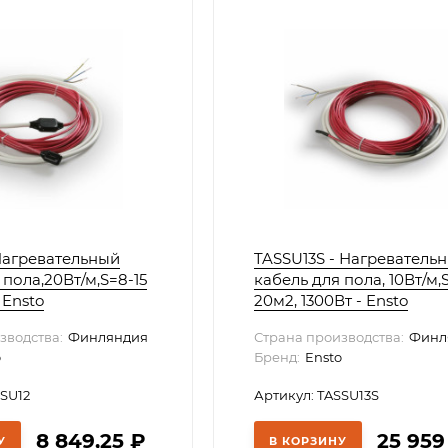
Нагревательный
TASSU13S - Нагреватель
 пола,20Вт/м,S=8-15
кабель для пола, 10Вт/м,S
- Ensto
20м2, 1300Вт - Ensto
зводства:
Финляндия
Страна производства:
Финл
o
Бренд:
Ensto
SSU12
Артикул: TASSU13S
8 849,25
₽
25 95
У
В КОРЗИНУ