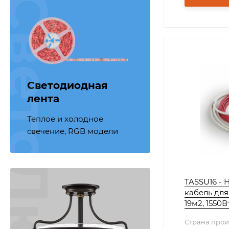
ветодиодная лента
Светодиодная
лента
Теплое и холодное
свечение, RGB модели
TASSU16 - 
кабель для
19м2, 1550В
Страна прои