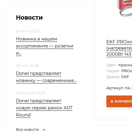
Новости
8 июля 2026
Новинка в нашем
EKF PROxi
ассортименте — розетки
(нагревате
и...
2000Вт 143 
Цвет:
Красн
26 мая 2026
Серия:
PROx
Donel представляет
Бренд:
EKF
новинку — современные...
Артикул: nk
23 апреля 2026
Donel представляет
В КОРЗИН
новую серию рамок A07
Round
Все новости