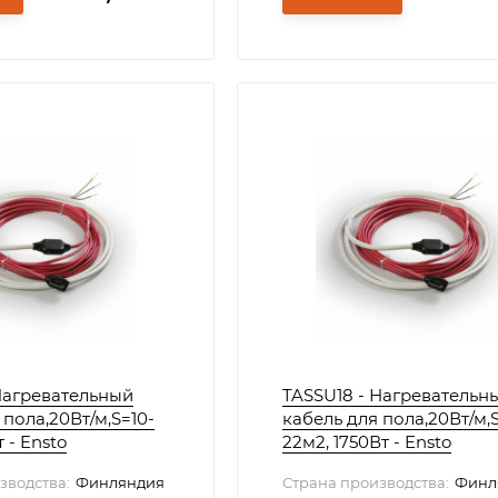
Нагревательный
TASSU18 - Нагревательн
 пола,20Вт/м,S=10-
кабель для пола,20Вт/м,S
т - Ensto
22м2, 1750Вт - Ensto
зводства:
Финляндия
Страна производства:
Финл