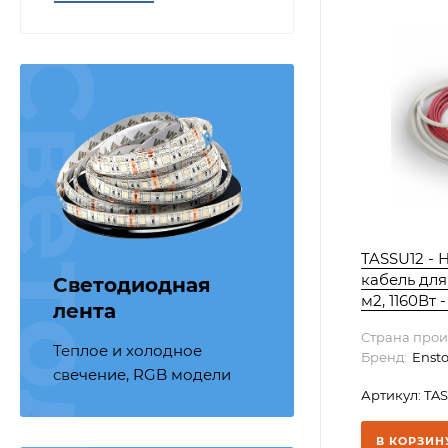
TASSU12 - 
кабель для
Светодиодная
м2, 1160Вт 
лента
Страна прои
Теплое и холодное
Бренд:
Enst
свечение, RGB модели
Артикул: TA
В КОРЗИН