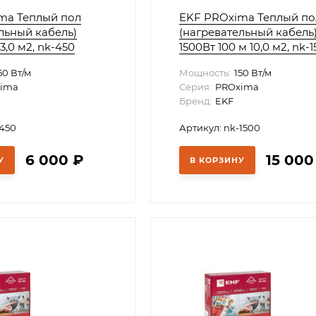
ma Теплый пол
EKF PROxima Теплый по
льный кабель)
(нагревательный кабель
3,0 м2, nk-450
1500Вт 100 м 10,0 м2, nk-
50 Вт/м
Мощность:
150 Вт/м
ima
Серия:
PROxima
Бренд:
EKF
-450
Артикул: nk-1500
6 000
₽
15 00
У
В КОРЗИНУ