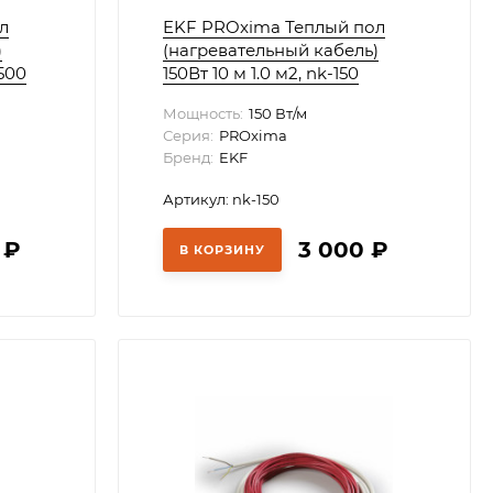
л
EKF PROxima Теплый пол
)
(нагревательный кабель)
1500
150Вт 10 м 1.0 м2, nk-150
Мощность:
150 Вт/м
Серия:
PROxima
Бренд:
EKF
Артикул: nk-150
0
₽
3 000
₽
В КОРЗИНУ