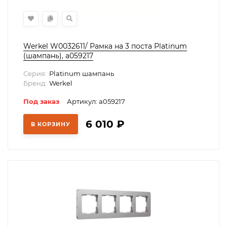
Werkel W0032611/ Рамка на 3 поста Platinum
(шампань), a059217
Серия:
Platinum шампань
Бренд:
Werkel
Под заказ
Артикул: a059217
6 010
₽
В КОРЗИНУ