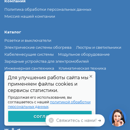
Компания
Политика обработки персональных данных
Миссия нашей компании
Каталог
Розетки и выключатели
Электрические системы обогрева
Люстры и светильники
Кабеленесущие системы
Модульное оборудование
Зарядные устройства для электромобилей
Инженерная сантехника
Климатическая техника
Умный дом
Распродажа
Для улучшения работы сайта мы
Для улучшения работы сайта мы
применяем файлы cookies и
применяем файлы cookies и
сервисы статистики.
сервисы статистики.
Контакты
Продолжая его использование, вы
Продолжая его использование, вы
г. Москва, ул. Петра Романова, д.18
соглашаетесь с нашей
соглашаетесь с нашей
политикой обработки
политикой обработки
+7 (495) 540-55-68
персональных данных
персональных данных
.
.
sale@elmaks.ru
СОГЛАШАЮСЬ
СОГЛАШАЮСЬ
Свяжитесь с нами! ➜
Пн—Пт: 10:00—18:00