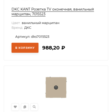
DKC KANT Розетка TV оконечная, ванильный
марципан, 7015523
Цвет:
ванильный марципан
Бренд:
ДКС
Артикул: dks7015523
988,20
₽
В КОРЗИНУ