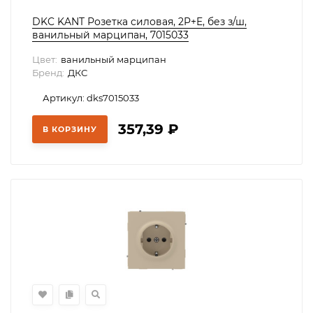
DKC KANT Розетка силовая, 2P+E, без з/ш,
ванильный марципан, 7015033
Цвет:
ванильный марципан
Бренд:
ДКС
Артикул: dks7015033
357,39
₽
В КОРЗИНУ