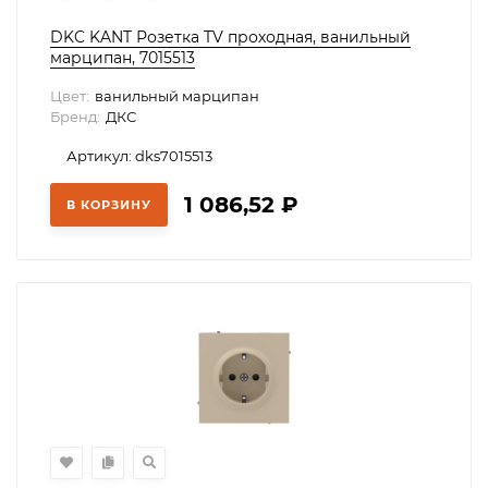
DKC KANT Розетка TV проходная, ванильный
марципан, 7015513
Цвет:
ванильный марципан
Бренд:
ДКС
Артикул: dks7015513
1 086,52
₽
В КОРЗИНУ