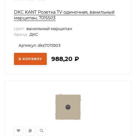
DKC KANT Розетка TV одиночная, ванильный
марципан, 7015503
Цвет:
ванильный марципан
Бренд:
ДКС
Артикул: dks7015503
988,20
₽
В КОРЗИНУ