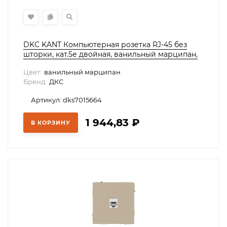
DKC KANT Компьютерная розетка RJ-45 без
шторки, кат.5е двойная, ванильный марципан,
7015664
Цвет:
ванильный марципан
Бренд:
ДКС
Артикул: dks7015664
1 944,83
₽
В КОРЗИНУ