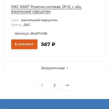
DKC KANT Розетка силовая, 2P+E, с з/ш,
ванильный марципан
Цвет:
ванильный марципан
Бренд:
ДКС
Артикул: dks2114196
567
₽
В КОРЗИНУ
Загрузить еще
1
2