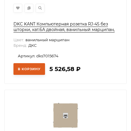
DKC KANT Компьютерная розетка RJ-45 без
шторки, кат.6А двойная, ванильный марципан,
7015674
Цвет:
ванильный марципан
Бренд:
ДКС
Артикул: dks7015674
5 526,58
₽
В КОРЗИНУ