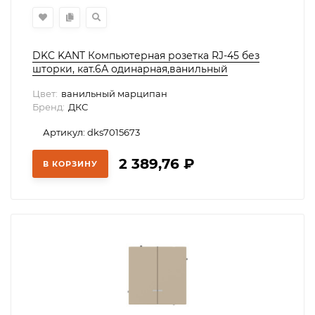
DKC KANT Компьютерная розетка RJ-45 без
шторки, кат.6А одинарная,ванильный
марципан, 7015673
Цвет:
ванильный марципан
Бренд:
ДКС
Артикул: dks7015673
2 389,76
₽
В КОРЗИНУ