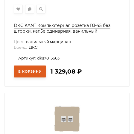
DKC KANT Компьютерная розетка RJ-45 без
шторки, кат.5е одинарная, ванильный
марципан, 7015663
Цвет:
ванильный марципан
Бренд:
ДКС
Артикул: dks7015663
1 329,08
₽
В КОРЗИНУ