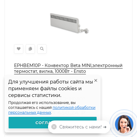
EPHBEM10P - Конвектор Beta MINI,электронный
термостат, вилка, 1000Вт - Ensto
Для улучшения работы сайта мы
Для улучшения работы сайта мы
Страна производства:
Финляндия
Бренд:
Ensto
применяем файлы cookies и
применяем файлы cookies и
сервисы статистики.
сервисы статистики.
Под заказ
Артикул: EPHBEM10P
Продолжая его использование, вы
Продолжая его использование, вы
соглашаетесь с нашей
соглашаетесь с нашей
политикой обработки
политикой обработки
5 450,24
₽
персональных данных
персональных данных
.
.
В КОРЗИНУ
СОГЛАШАЮСЬ
СОГЛАШАЮСЬ
Свяжитесь с нами! ➜