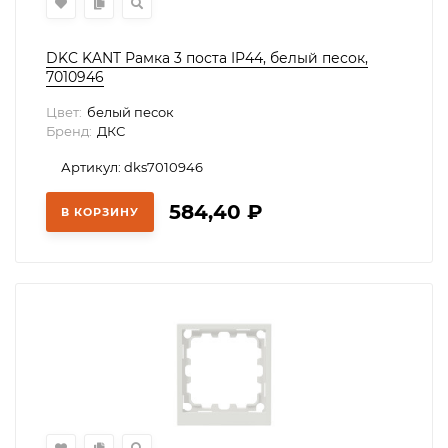
DKC KANT Рамка 3 поста IP44, белый песок,
7010946
Цвет:
белый песок
Бренд:
ДКС
Артикул: dks7010946
584,40
₽
В КОРЗИНУ