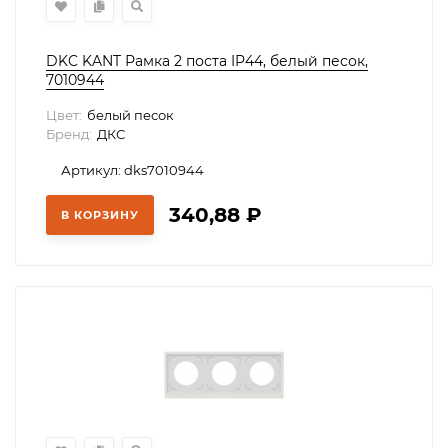
DKC KANT Рамка 2 поста IP44, белый песок,
7010944
Цвет:
белый песок
Бренд:
ДКС
Артикул: dks7010944
340,88
₽
В КОРЗИНУ