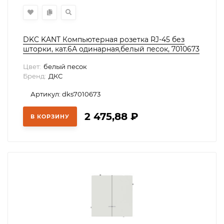
DKC KANT Компьютерная розетка RJ-45 без
шторки, кат.6А одинарная,белый песок, 7010673
Цвет:
белый песок
Бренд:
ДКС
Артикул: dks7010673
2 475,88
₽
В КОРЗИНУ