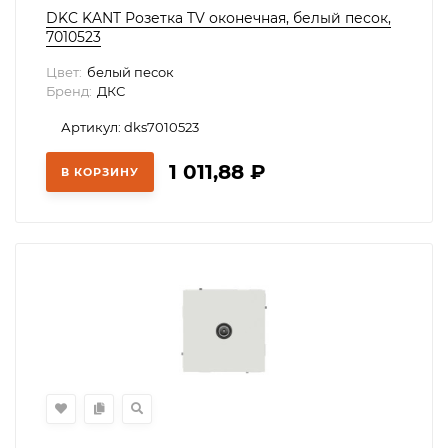
DKC KANT Розетка TV оконечная, белый песок,
7010523
Цвет:
белый песок
Бренд:
ДКС
Артикул: dks7010523
1 011,88
₽
В КОРЗИНУ