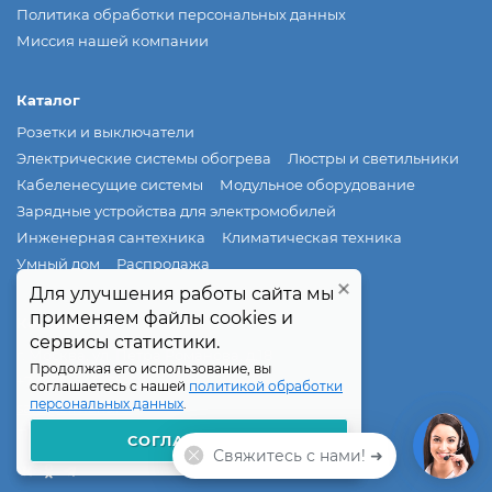
Политика обработки персональных данных
Миссия нашей компании
Каталог
Розетки и выключатели
Электрические системы обогрева
Люстры и светильники
Кабеленесущие системы
Модульное оборудование
Зарядные устройства для электромобилей
Инженерная сантехника
Климатическая техника
Умный дом
Распродажа
Для улучшения работы сайта мы
Для улучшения работы сайта мы
применяем файлы cookies и
применяем файлы cookies и
Контакты
сервисы статистики.
сервисы статистики.
г. Москва, ул. Петра Романова, д.18
Продолжая его использование, вы
Продолжая его использование, вы
+7 (495) 540-55-68
соглашаетесь с нашей
соглашаетесь с нашей
политикой обработки
политикой обработки
персональных данных
персональных данных
.
.
sale@elmaks.ru
Пн—Пт: 10:00—18:00
СОГЛАШАЮСЬ
СОГЛАШАЮСЬ
Свяжитесь с нами! ➜