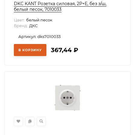
DKC KANT Розетка силовая, 2P+E, без з/ш,
белый песок, 7010033
Цвет:
белый песок
Бренд:
ДКС
Артикул: dks7010033
367,44
₽
В КОРЗИНУ