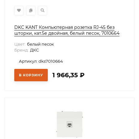
DKC KANT Компьютерная розетка RJ-45 без
шторки, кат.5е двойная, белый песок, 7010664
Цвет:
белый песок
Бренд:
ДКС
Артикул: dks7010664
1 966,35
₽
В КОРЗИНУ