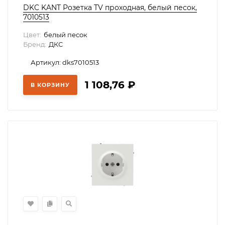
DKC KANT Розетка TV проходная, белый песок,
7010513
Цвет:
белый песок
Бренд:
ДКС
Артикул: dks7010513
1 108,76
₽
В КОРЗИНУ