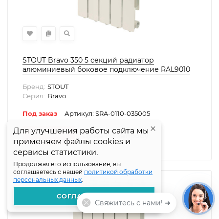
STOUT Bravo 350 5 секций радиатор
алюминиевый боковое подключение RAL9010
Бренд:
STOUT
Серия:
Bravo
Под заказ
Артикул: SRA-0110-035005
Для улучшения работы сайта мы
Для улучшения работы сайта мы
Цена по запросу
В КОРЗИНУ
применяем файлы cookies и
применяем файлы cookies и
сервисы статистики.
сервисы статистики.
Продолжая его использование, вы
Продолжая его использование, вы
соглашаетесь с нашей
соглашаетесь с нашей
политикой обработки
политикой обработки
персональных данных
персональных данных
.
.
СОГЛАШАЮСЬ
СОГЛАШАЮСЬ
Свяжитесь с нами! ➜