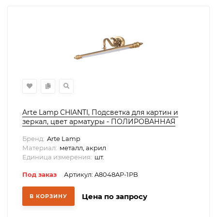
Arte Lamp CHIANTI, Подсветка для картин и
зеркал, цвет арматуры - ПОЛИРОВАННАЯ
МЕДЬ, цвет плафона/декора - ПОЛИРОВАННАЯ
Бренд:
Arte Lamp
МЕДЬ, 1х10W LED, A8048AP-1PB
Материал:
металл, акрил
Единица измерения:
шт.
Под заказ
Артикул: A8048AP-1PB
Цена по запросу
В КОРЗИНУ