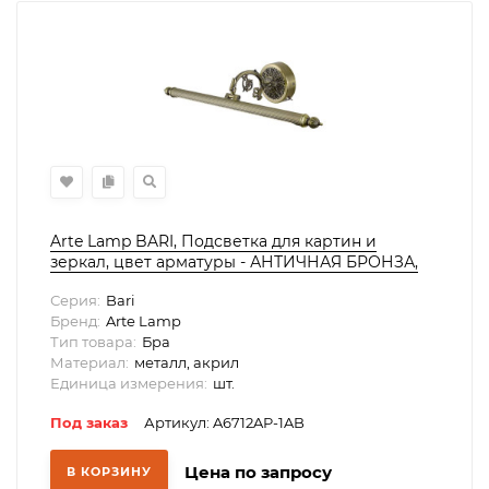
Arte Lamp BARI, Подсветка для картин и
зеркал, цвет арматуры - АНТИЧНАЯ БРОНЗА,
цвет плафона/декора - АНТИЧНАЯ БРОНЗА,
Серия:
Bari
12W LED, A6712AP-1AB
Бренд:
Arte Lamp
Тип товара:
Бра
Материал:
металл, акрил
Единица измерения:
шт.
Под заказ
Артикул: A6712AP-1AB
Цена по запросу
В КОРЗИНУ