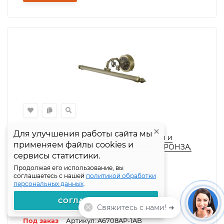
Для улучшения работы сайта мы
Для улучшения работы сайта мы
Arte Lamp BARI, Подсветка для картин и
применяем файлы cookies и
применяем файлы cookies и
зеркал, цвет арматуры - АНТИЧНАЯ БРОНЗА,
сервисы статистики.
сервисы статистики.
цвет плафона/декора - АНТИЧНАЯ БРОНЗА, 8W
Серия:
Bari
LED, A6708AP-1AB
Продолжая его использование, вы
Продолжая его использование, вы
Бренд:
Arte Lamp
соглашаетесь с нашей
соглашаетесь с нашей
политикой обработки
политикой обработки
Тип товара:
Бра
персональных данных
персональных данных
.
.
Материал:
металл, акрил
СОГЛАШАЮСЬ
СОГЛАШАЮСЬ
Единица измерения:
шт.
Свяжитесь с нами! ➜
Под заказ
Артикул: A6708AP-1AB