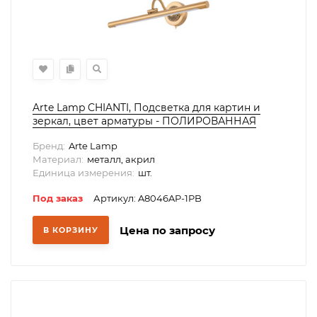
Arte Lamp CHIANTI, Подсветка для картин и
зеркал, цвет арматуры - ПОЛИРОВАННАЯ
МЕДЬ, цвет плафона/декора - ПОЛИРОВАННАЯ
Бренд:
Arte Lamp
МЕДЬ, 1х10W LED, A8046AP-1PB
Материал:
металл, акрил
Единица измерения:
шт.
Под заказ
Артикул: A8046AP-1PB
Цена по запросу
В КОРЗИНУ