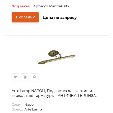
Под заказ
Артикул: Mantra6385
Цена по запросу
В КОРЗИНУ
Arte Lamp NAPOLI, Подсветка для картин и
зеркал, цвет арматуры - АНТИЧНАЯ БРОНЗА,
цвет плафона/декора - АНТИЧНАЯ БРОНЗА,
Серия:
Napoli
12W LED, A6312AP-1AB
Бренд:
Arte Lamp