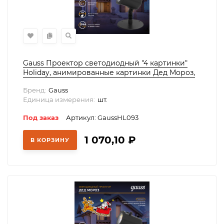
Gauss Проектор светодиодный "4 картинки"
Holiday, анимированные картинки Дед Мороз,
Рождественский Олень, Подарки, Ёлка, IP44,
Бренд:
Gauss
1/30, HL093
Единица измерения:
шт.
Под заказ
Артикул: GaussHL093
1 070,10
₽
В КОРЗИНУ