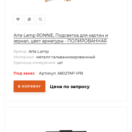
Arte Lamp RONNIE, Подсветка для картин и
зеркал, цвет арматуры - ПОЛИРОВАННАЯ
МЕДЬ, цвет плафона/декора - ПОЛИРОВАННАЯ
Бренд:
Arte Lamp
МЕДЬ, 1х12W LED, A8027AP-1PB
Материал:
металл гальванизированный
Единица измерения:
шт.
Под заказ
Артикул: A8027AP-1PB
Цена по запросу
В КОРЗИНУ