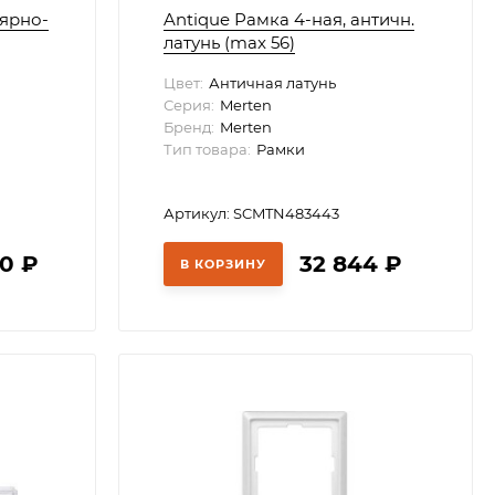
лярно-
Antique Рамка 4-ная, античн.
латунь (max 56)
Цвет:
Античная латунь
Серия:
Merten
Бренд:
Merten
Тип товара:
Рамки
Артикул: SCMTN483443
60
₽
32 844
₽
В КОРЗИНУ