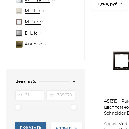
Цена, руб.
M-Plan
9
M-Pure
9
D-Life
10
Antique
17
Цена, руб.
от
до
481315 - Ра
цвет тёмн
Schneider E
Серия:
Mert
ПОКАЗАТЬ
ОЧИСТИТЬ