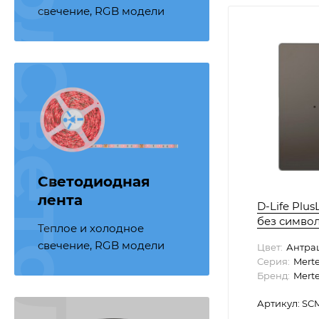
ветодиодная лента
свечение, RGB модели
Светодиодная
лента
D-Life Plu
без символ
Теплое и холодное
свечение, RGB модели
Цвет:
Антра
Серия:
Mert
Бренд:
Mert
Артикул: SC