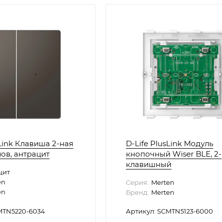
sLink Клавиша 2-ная
D-Life PlusLink Модуль
ов, антрацит
кнопочный Wiser BLE, 2-
клавишный
цит
en
Серия:
Merten
en
Бренд:
Merten
MTN5220-6034
Артикул: SCMTN5123-6000