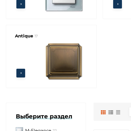
Antique
17
Выберите раздел
M-Elegance
22