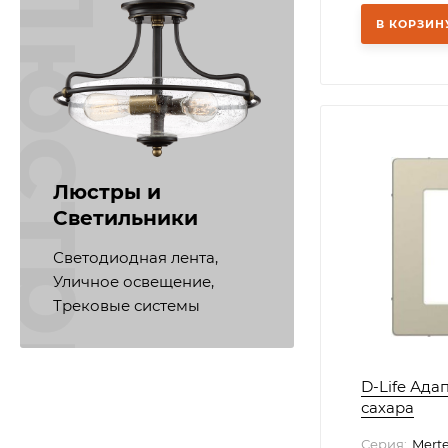
ветодиодная лента
В КОРЗИН
Люстры и
Светильники
Светодиодная лента,
Уличное освещение,
Трековые системы
D-Life Адап
сахара
Серия:
Mert