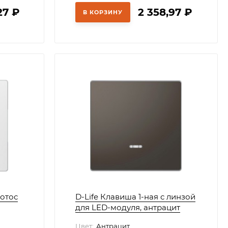
27
₽
2 358,97
₽
В КОРЗИНУ
лотос
D-Life Клавиша 1-ная с линзой
для LED-модуля, антрацит
Цвет:
Антрацит