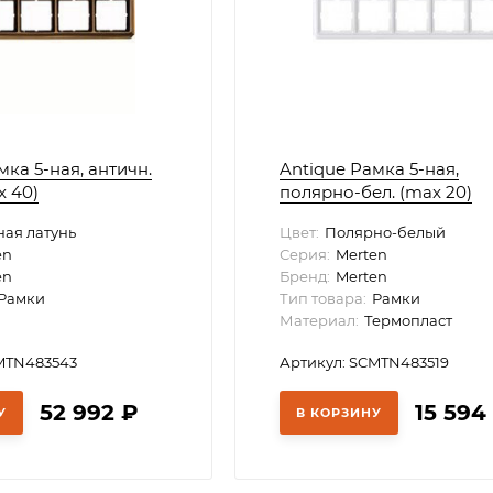
мка 5-ная, античн.
Antique Рамка 5-ная,
x 40)
полярно-бел. (max 20)
ая латунь
Цвет:
Полярно-белый
en
Серия:
Merten
en
Бренд:
Merten
Рамки
Тип товара:
Рамки
Материал:
Термопласт
MTN483543
Артикул: SCMTN483519
52 992
₽
15 59
У
В КОРЗИНУ