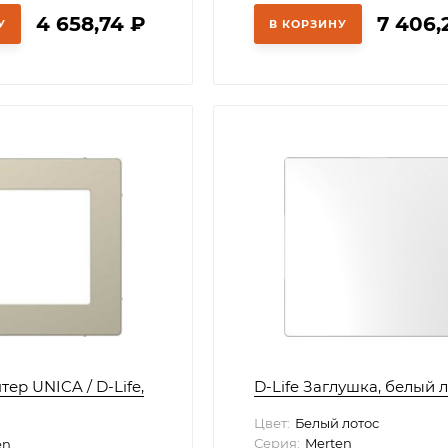
4 658,74
₽
7 406,
У
В КОРЗИНУ
тер UNICA / D-Life,
D-Life Заглушка, белый 
Цвет:
Белый лотос
Серия:
Merten
en