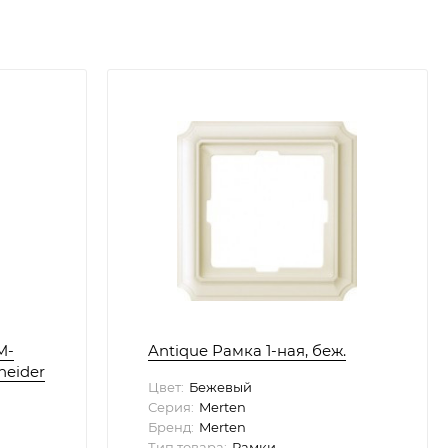
M-
Antique Рамка 1-ная, беж.
neider
Цвет:
Бежевый
Серия:
Merten
Бренд:
Merten
Тип товара:
Рамки