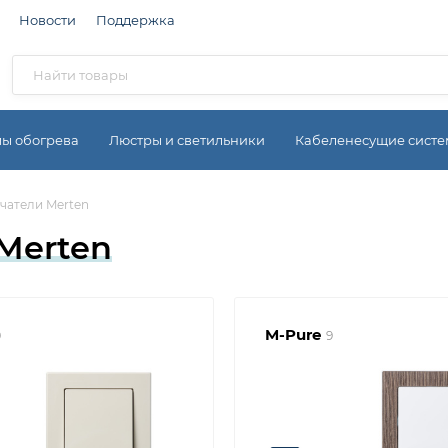
Новости
Поддержка
мы обогрева
Люстры и светильники
Кабеленесущие сист
чатели Merten
Merten
M-Pure
9
9