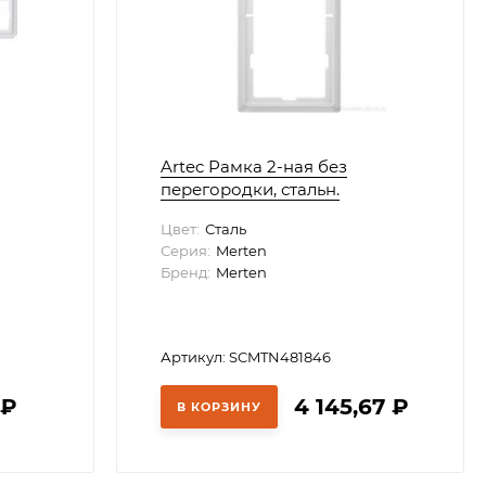
Artec Рамка 2-ная без
перегородки, стальн.
Цвет:
Сталь
Серия:
Merten
Бренд:
Merten
Артикул: SCMTN481846
4
₽
4 145,67
₽
В КОРЗИНУ