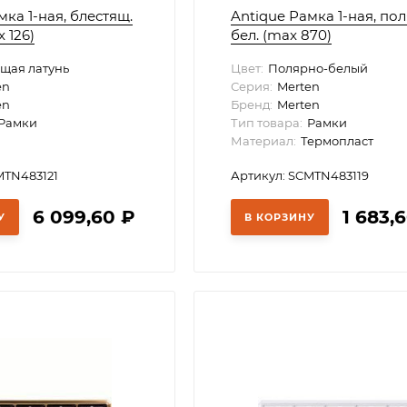
мка 1-ная, блестящ.
Antique Рамка 1-ная, по
 126)
бел. (max 870)
щая латунь
Цвет:
Полярно-белый
en
Серия:
Merten
en
Бренд:
Merten
Рамки
Тип товара:
Рамки
Материал:
Термопласт
MTN483121
Артикул: SCMTN483119
6 099,60
₽
1 683,
У
В КОРЗИНУ