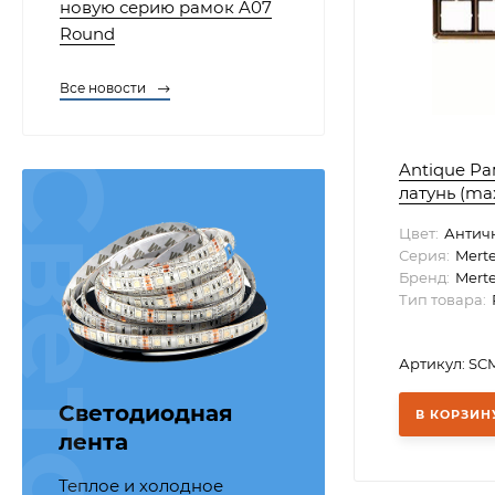
новую серию рамок A07
Round
Все новости
Antique Ра
латунь (ma
Цвет:
Античн
Серия:
Mert
Бренд:
Mert
Тип товара:
Артикул: SC
Светодиодная
В КОРЗИН
лента
Теплое и холодное