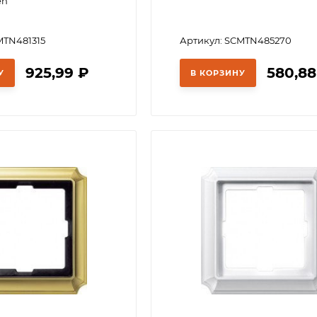
en
MTN481315
Артикул: SCMTN485270
925,99
₽
580,8
У
В КОРЗИНУ