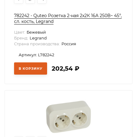
782242 - Quteo Розетка 2-ная 2х2К 16A 250В~ 45°,
сл. кость, Legrand
Цвет:
Бежевый
Бренд:
Legrand
Страна производства:
Россия
Артикул: L782242
202,54
₽
В КОРЗИНУ