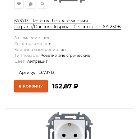
673713 - Розетка без заземления -
Legrand/Daccord Inspiria - без шторок 16А 250В
винтовые зажимы - антрацит, Legrand
Заземление:
нет
Со шторками:
нет
Единица измерения:
шт
Тип товара:
Розетки электрические
Цвет:
Антрацит
Артикул: L673713
152,87
₽
В КОРЗИНУ