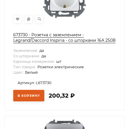
673730 - Розетка с заземлением -
Legrand/Daccord Inspiria - со шторками 16А 250В
винтовые зажимы - белый, Legrand
Заземление:
да
Со шторками:
да
Единица измерения:
шт
Тип товара:
Розетки электрические
Цвет:
Белый
Артикул: L673730
200,32
₽
В КОРЗИНУ