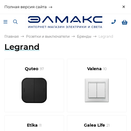
Полная версия сайта
Главная
Розетки и выключатели
Бренды
Legrand
Legrand
Quteo
Valena
97
10
Etika
Galea Life
11
21