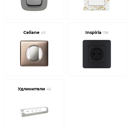
Celiane
Inspiria
49
198
Удлинители
46