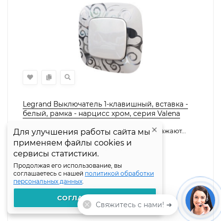
Legrand Выключатель 1-клавишный, вставка -
белый, рамка - нарцисс хром, серия Valena
Allure
Белая вставка и рамка нарцисс хром отражают...
Для улучшения работы сайта мы
Для улучшения работы сайта мы
применяем файлы cookies и
применяем файлы cookies и
Страна производства:
Франция
сервисы статистики.
сервисы статистики.
Бренд:
Legrand
Продолжая его использование, вы
Продолжая его использование, вы
соглашаетесь с нашей
соглашаетесь с нашей
политикой обработки
политикой обработки
Под заказ
персональных данных
персональных данных
.
.
1 597,43
₽
В КОРЗИНУ
СОГЛАШАЮСЬ
СОГЛАШАЮСЬ
Свяжитесь с нами! ➜