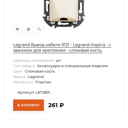
Legrand Вывод кабеля IP21 - Legrand Inspiria - с
зажимом для крепления - слоновая кость,
673891
Единица измерения:
шт
Тип товара:
Аксессуары и специальные изделия
Цвет:
Слоновая кость
Бренд:
Legrand
Материал:
Пластик
Артикул: L673891
261
₽
В КОРЗИНУ