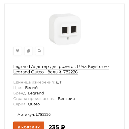
Legrand Адаптер для розеток RJ45 Keystone -
Legrand Quteo - белый, 782226
Единица измерения:
шт
Цвет:
Белый
Бренд:
Legrand
Страна производства:
Венгрия
Серия:
Quteo
Артикул: L782226
235
₽
В КОРЗИНУ