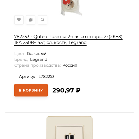
782253 - Quteo Розетка 2-ная со шторк. 2х(2К+З)
16A 250В~ 45°, сл. кость, Legrand
Цвет:
Бежевый
Бренд:
Legrand
Страна производства:
Россия
Артикул: L782253
290,97
₽
В КОРЗИНУ