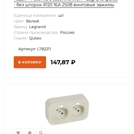
- без шторок IP20 16А 250В винтовые зажимы
накладной монтаж -, Legrand
Единица измерения:
шт
Цвет:
Белый
Бренд:
Legrand
Страна производства:
Россия
Серия:
Quteo
Артикул: L782211
147,87
₽
В КОРЗИНУ