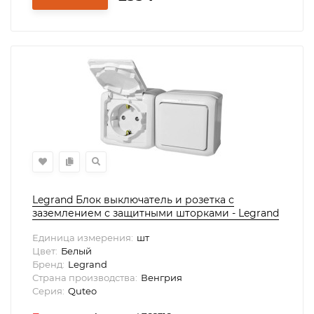
Legrand Блок выключатель и розетка с
заземлением с защитными шторками - Legrand
Quteo - IP44 16А 250В винтовые зажимы
Единица измерения:
шт
накладной монтаж - белый, 782318
Цвет:
Белый
Бренд:
Legrand
Страна производства:
Венгрия
Серия:
Quteo