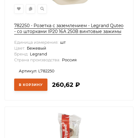
782250 - Розетка с заземлением - Legrand Quteo
- со шторками IP20 16А 250В винтовые зажимы
накладной монтаж -, Legrand
Единица измерения:
шт
Цвет:
Бежевый
Бренд:
Legrand
Страна производства:
Россия
Артикул: L782250
260,62
₽
В КОРЗИНУ