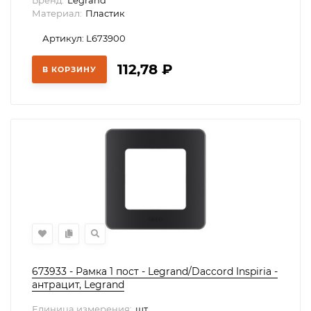
Бренд:
Legrand
Материал:
Пластик
Артикул: L673900
112,78
₽
В КОРЗИНУ
673933 - Рамка 1 пост - Legrand/Daccord Inspiria -
антрацит, Legrand
Единица измерения:
шт