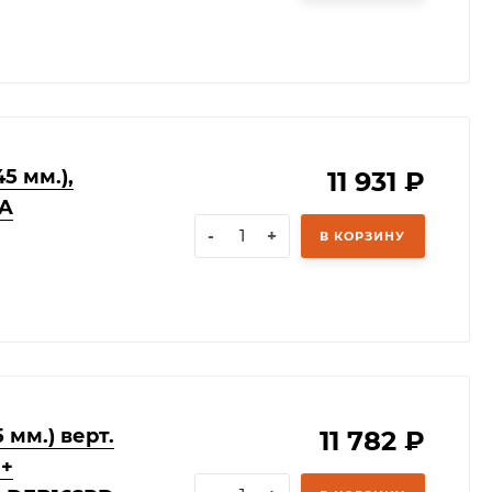
5 мм.),
11 931
₽
FA
-
+
В КОРЗИНУ
 мм.) верт.
11 782
₽
 +