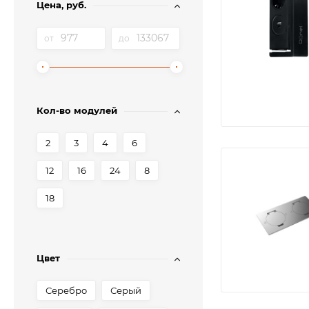
Цена, руб.
от
до
Кол-во модулей
2
3
4
6
12
16
24
8
18
Цвет
Серебро
Серый