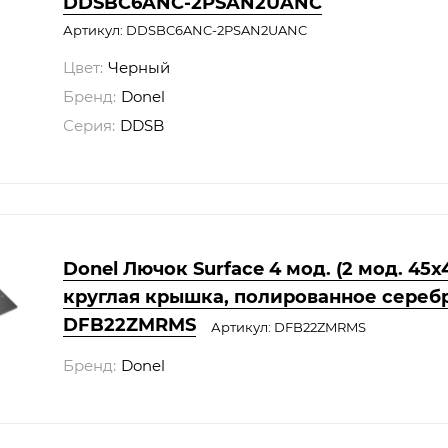
DDSBC6ANC-2PSAN2UANC
Артикул: DDSBC6ANC-2PSAN2UANC
Цвет:
Черный
Бренд:
Donel
Серия:
DDSB
Donel Лючок Surface 4 мод. (2 мод. 45х4
круглая крышка, полированное серебро
DFB22ZMRMS
Артикул: DFB22ZMRMS
Бренд:
Donel