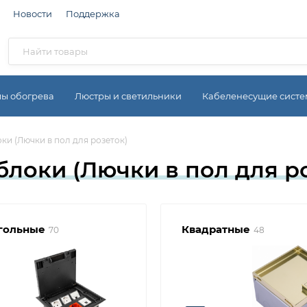
Новости
Поддержка
мы обогрева
Люстры и светильники
Кабеленесущие сист
и (Лючки в пол для розеток)
локи (Лючки в пол для ро
гольные
Квадратные
70
48