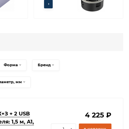
Форма
Бренд
иаметр, мм
+З + 2 USB
4 225
₽
я: 1,5 м, A1,