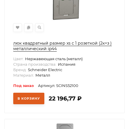
люк квадратный размер xs с 1 розеткой (2к+з )
металлический ip44
Цвет:
Нержавеющая сталь (металл)
Страна производства:
Испания
Бренд:
Schneider Electric
Материал:
Металл
Под заказ
Артикул: SCINS52100
22 196,77
₽
В КОРЗИНУ