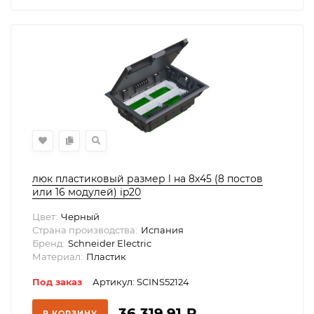
люк пластиковый размер l на 8х45 (8 постов
или 16 модулей) ip20
Цвет:
Черный
Страна производства:
Испания
Бренд:
Schneider Electric
Материал:
Пластик
Под заказ
Артикул: SCINS52124
36 319,91
₽
В КОРЗИНУ