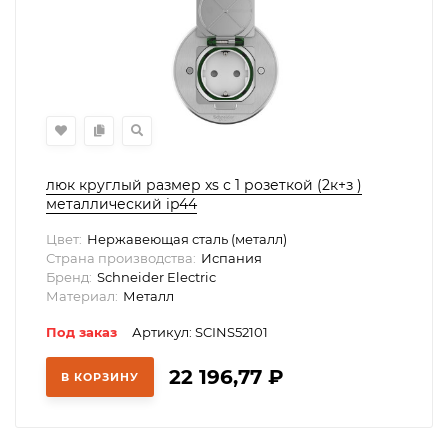
люк круглый размер xs с 1 розеткой (2к+з )
металлический ip44
Цвет:
Нержавеющая сталь (металл)
Страна производства:
Испания
Бренд:
Schneider Electric
Материал:
Металл
Под заказ
Артикул: SCINS52101
22 196,77
₽
В КОРЗИНУ