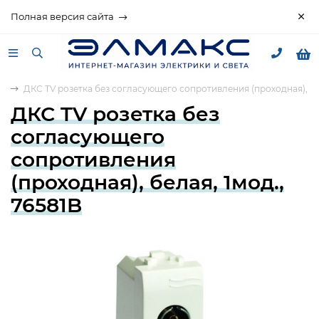
Полная версия сайта
ая
ДКС TV розетка без согласующего сопротивления (проходная), бел
ДКС TV розетка без
согласующего
сопротивления
(проходная), белая, 1мод.,
76581B