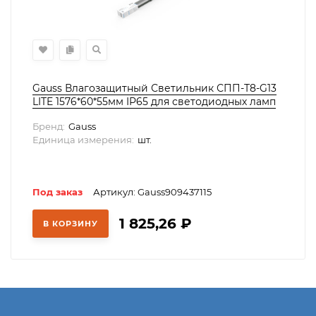
Gauss Влагозащитный Светильник СПП-Т8-G13
LITE 1576*60*55мм IP65 для светодиодных ламп
1х1500мм 1/16, 909437115
Бренд:
Gauss
Единица измерения:
шт.
Под заказ
Артикул: Gauss909437115
1 825,26
₽
В КОРЗИНУ