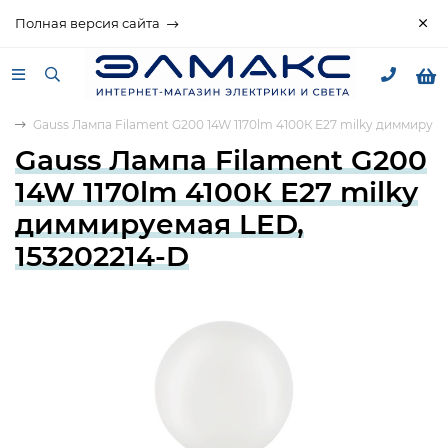
Полная версия сайта
та
Gauss Лампа Filament G200 14W 1170lm 4100К Е27 milky диммируем
Gauss Лампа Filament G200
14W 1170lm 4100К Е27 milky
диммируемая LED,
153202214-D