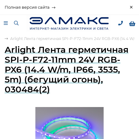
Полная версия сайта
ы
Arlight Лента герметичная SPI-P-F72-11mm 24V RGB-PX6 (14.4 W/m, 
Arlight Лента герметичная
SPI-P-F72-11mm 24V RGB-
PX6 (14.4 W/m, IP66, 3535,
5m) (бегущий огонь),
030484(2)