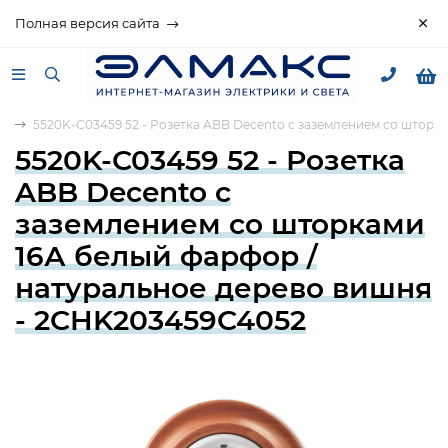
Полная версия сайта
to
5520K-C03459 52 - Розетка ABB Decento с заземлением со шторк
5520K-C03459 52 - Розетка
ABB Decento с
заземлением со шторками
16А белый фарфор /
натуральное дерево вишня
- 2CHK203459C4052