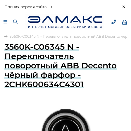
Полная версия сайта
to
3560K-C06345 N - Переключатель поворотный ABB Decento чёрн
3560K-C06345 N -
Переключатель
поворотный ABB Decento
чёрный фарфор -
2CHK600634C4301