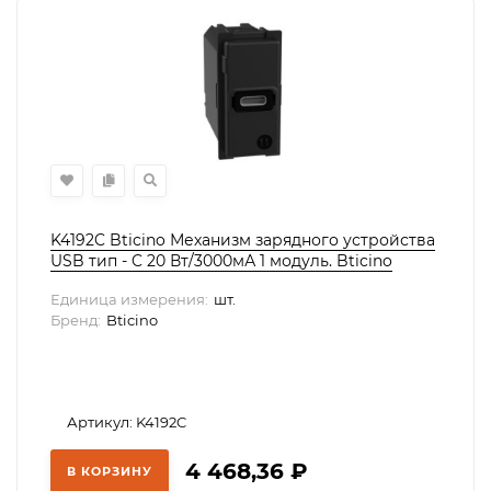
K4192C Bticino Механизм зарядного устройства
USB тип - C 20 Вт/3000мА 1 модуль. Bticino
серия Living Now, K4192C
Единица измерения:
шт.
Бренд:
Bticino
Артикул: K4192C
4 468,36
₽
В КОРЗИНУ