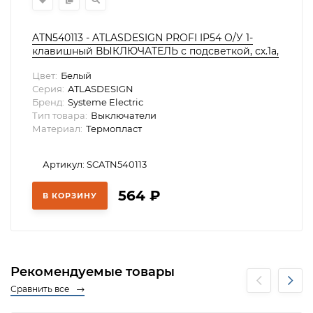
ATN540113 - ATLASDESIGN PROFI IP54 О/У 1-
клавишный ВЫКЛЮЧАТЕЛЬ с подсветкой, сх.1а,
10АХ, БЕЛЫЙ, Systeme Electric
Цвет:
Белый
Серия:
ATLASDESIGN
Бренд:
Systeme Electric
Тип товара:
Выключатели
Материал:
Термопласт
Артикул: SCATN540113
564
₽
В КОРЗИНУ
Рекомендуемые товары
Сравнить все