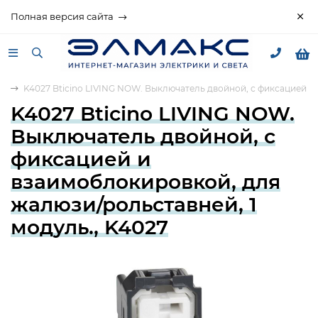
Полная версия сайта
no
K4027 Bticino LIVING NOW. Выключатель двойной, с фиксацией и 
K4027 Bticino LIVING NOW.
Выключатель двойной, с
фиксацией и
взаимоблокировкой, для
жалюзи/рольставней, 1
модуль., K4027