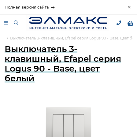
Полная версия сайта
90
Выключатель 3-клавишный, Efapel серия Logus 90 - Base, цвет бе
Выключатель 3-
клавишный, Efapel серия
Logus 90 - Base, цвет
белый