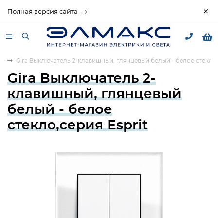
Полная версия сайта
it
Gira Выключатель 2-клавишный, глянцевый белый - белое стекло,
Gira Выключатель 2-
клавишный, глянцевый
белый - белое
стекло,серия Esprit