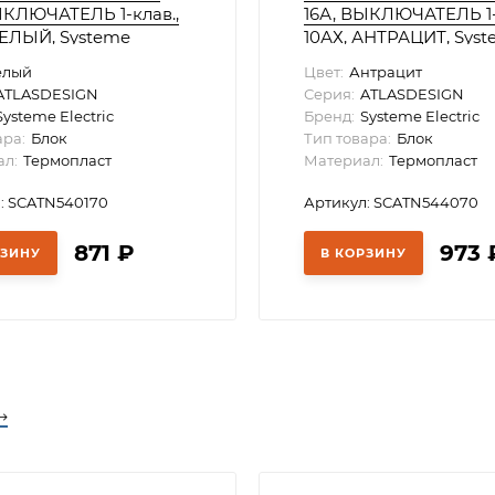
ЫКЛЮЧАТЕЛЬ 1-клав.,
16А, ВЫКЛЮЧАТЕЛЬ 1-
БЕЛЫЙ, Systeme
10АХ, АНТРАЦИТ, Sys
Electric
елый
Цвет:
Антрацит
ATLASDESIGN
Серия:
ATLASDESIGN
Systeme Electric
Бренд:
Systeme Electric
ара:
Блок
Тип товара:
Блок
л:
Термопласт
Материал:
Термопласт
: SCATN540170
Артикул: SCATN544070
871
₽
973
РЗИНУ
В КОРЗИНУ