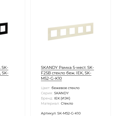
 SK-
SKANDY Рамка 5-мест. SK-
, SK-
F25B стекло беж. IEK, SK-
M52-G-K10
Цвет:
бежевое стекло
Серия:
SKANDY
Бренд:
IEK (ИЭК)
Материал:
Стекло
Артикул: SK-M52-G-K10