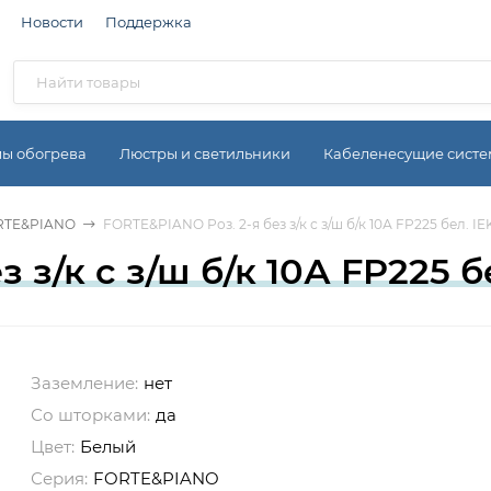
Новости
Поддержка
мы обогрева
Люстры и светильники
Кабеленесущие сист
RTE&PIANO
FORTE&PIANO Роз. 2-я без з/к с з/ш б/к 10А FP225 бел. IE
з/к с з/ш б/к 10А FP225 бе
Заземление:
нет
Со шторками:
да
Цвет:
Белый
Серия:
FORTE&PIANO