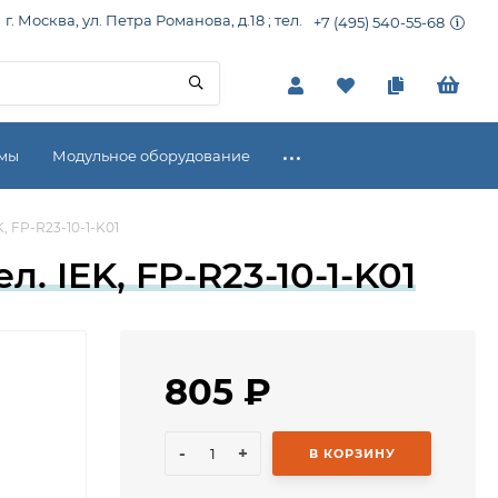
г. Москва, ул. Петра Романова, д.18 ; тел.
+7 (495) 540-55-68
емы
Модульное оборудование
K, FP-R23-10-1-K01
л. IEK, FP-R23-10-1-K01
805
₽
-
+
В КОРЗИНУ