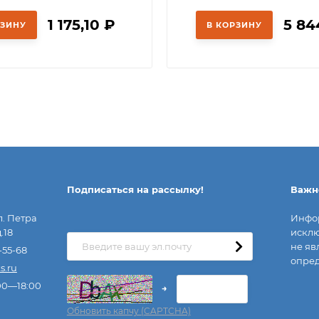
1 175,10
₽
5 84
РЗИНУ
В КОРЗИНУ
Подписаться на рассылкy!
Важн
л. Петра
Инфор
.18
исклю
не яв
-55-68
опред
s.ru
00—18:00
→
Обновить капчу (CAPTCHA)