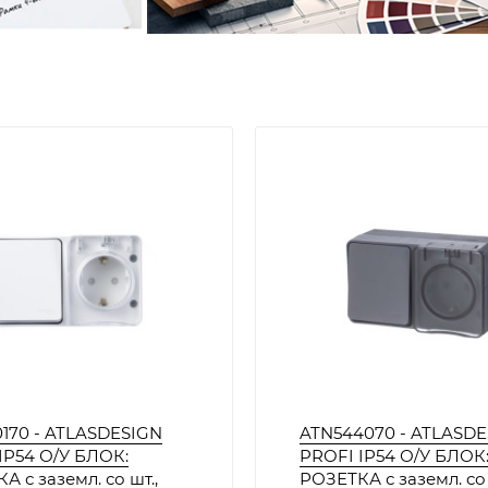
170 - ATLASDESIGN
ATN544070 - ATLASD
IP54 О/У БЛОК:
PROFI IP54 О/У БЛОК
А с заземл. со шт.,
РОЗЕТКА с заземл. со 