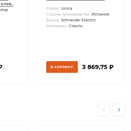
клав.,
Серия:
Unica
teme
Страна производства:
Испания
Бренд:
Schneider Electric
Материал:
Стекло
₽
3 869,75
₽
В КОРЗИНУ