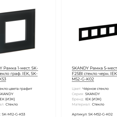
 Рамка 1-мест. SK-
SKANDY Рамка 5-мест.
екло граф. IEK, SK-
F25Bl стекло черн. IEK
K53
M52-G-K02
екло цвета графит
Цвет:
Чёрное стекло
SKANDY
Серия:
SKANDY
IEK (ИЭК)
Бренд:
IEK (ИЭК)
л:
Стекло
Материал:
Стекло
: SK-M12-G-K53
Артикул: SK-M52-G-K02