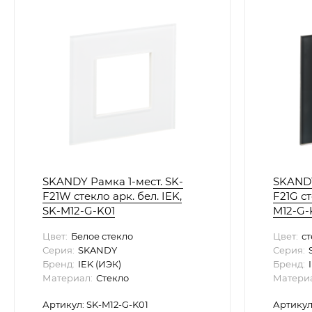
SKANDY Рамка 1-мест. SK-
SKANDY
F21W стекло арк. бел. IEK,
F21G ст
SK-M12-G-K01
M12-G-
Цвет:
Белое стекло
Цвет:
ст
Серия:
SKANDY
Серия:
Бренд:
IEK (ИЭК)
Бренд:
Материал:
Стекло
Материа
Артикул: SK-M12-G-K01
Артикул