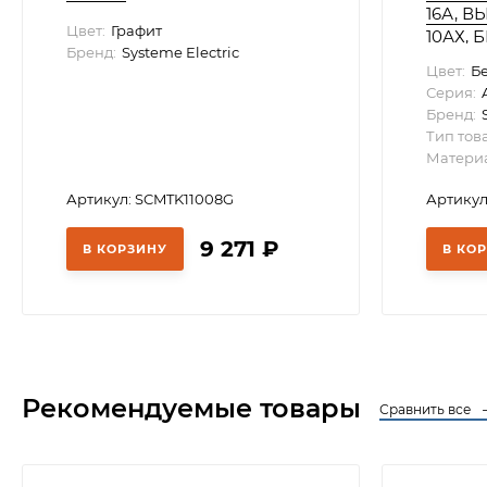
16А, В
Цвет:
Графит
10АХ, 
Бренд:
Systeme Electric
Electric
Цвет:
Б
Серия:
Бренд:
Тип тов
Материа
Артикул: SCMTK11008G
Артикул
9 271
₽
В КОРЗИНУ
В КО
Рекомендуемые товары
Сравнить все