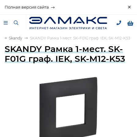
Полная версия сайта
)
Skandy
SKANDY Рамка 1-мест. SK-F01G граф. IEK, SK-M12-K53
SKANDY Рамка 1-мест. SK-
F01G граф. IEK, SK-M12-K53