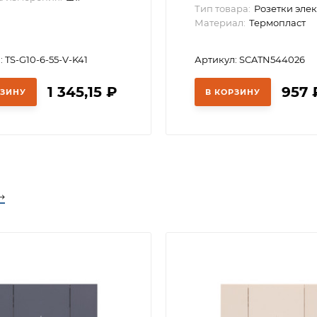
Тип товара:
Розетки эле
Материал:
Термопласт
 TS-G10-6-55-V-K41
Артикул: SCATN544026
1 345,15
₽
957
РЗИНУ
В КОРЗИНУ