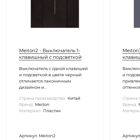
Meiton2 - Выключатель 1-
Meiton
клавишный с подсветкой
клавиш
Выключатель с одной клавишей
Выключа
и подсветкой в цвете черный
и подсв
отличается лаконичным
привлек
дизайном и...
оттенком
Страна производства:
Китай
Страна 
Бренд:
Meiton
Бренд:
Материал:
Пластик
Материа
Артикул: Meiton2
Артикул