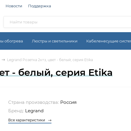
Новости
Поддержка
мы обогрева
Люстры и светильники
Кабеленесущие сист
Legrand Розетка 2к+з, цвет - белый, серия Etika
ет - белый, серия Etika
Страна производства:
Россия
Бренд:
Legrand
Все характеристики