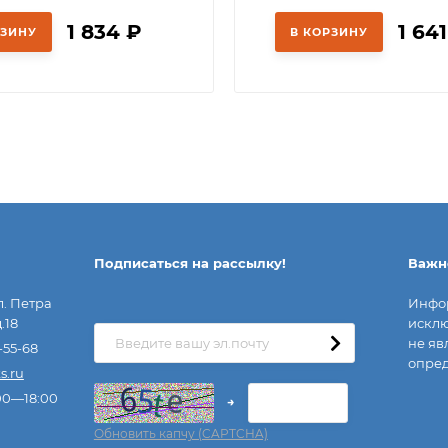
1 834
₽
1 64
РЗИНУ
В КОРЗИНУ
Подписаться на рассылкy!
Важн
л. Петра
Инфор
.18
исклю
не яв
-55-68
опред
s.ru
00—18:00
→
Обновить капчу (CAPTCHA)