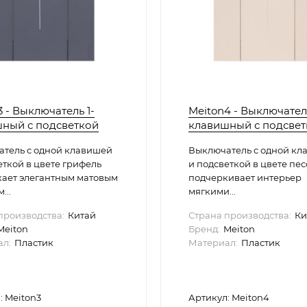
3 - Выключатель 1-
Meiton4 - Выключатель
ный с подсветкой
клавишный с подсвет
тель с одной клавишей
Выключатель с одной кл
еткой в цвете грифель
и подсветкой в цвете пе
ает элегантным матовым
подчеркивает интерьер
...
мягкими...
производства:
Китай
Страна производства:
Ки
Meiton
Бренд:
Meiton
л:
Пластик
Материал:
Пластик
: Meiton3
Артикул: Meiton4