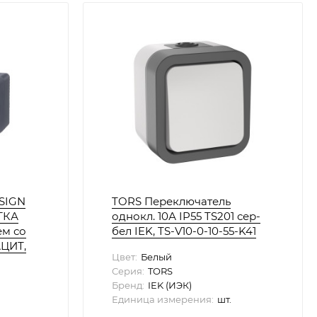
SIGN
TORS Переключатель
ТКА
однокл. 10А IP55 TS201 сер-
ем со
бел IEK, TS-V10-0-10-55-K41
АЦИТ,
Цвет:
Белый
Серия:
TORS
Бренд:
IEK (ИЭК)
Единица измерения:
шт.