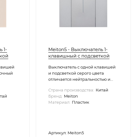
 1-
Meiton5 - Выключатель 1-
кой
клавишный с подсветкой
авишей
Выключатель с одной клавишей
сочный
и подсветкой серого цвета
отличается нейтральностью и...
Страна производства:
Китай
тай
Бренд:
Meiton
Материал:
Пластик
Артикул: Meiton5