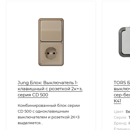
Jung Блок: Выключатель 1-
TORS Б
клавишный с розеткой 2к+з,
выключ.
серия CD 500
сер-бел
K41
Комбинированный блок серии
CD 500 с одноклавишным
Цвет:
Б
выключателем и розеткой 2К+З
Серия:
выделяется...
Бренд:
Единица