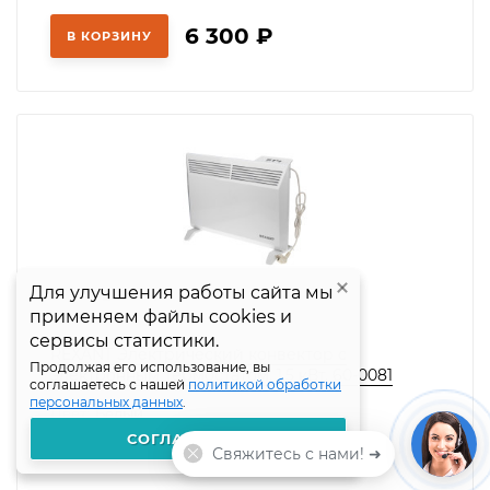
6 300
₽
В КОРЗИНУ
Для улучшения работы сайта мы
Для улучшения работы сайта мы
применяем файлы cookies и
применяем файлы cookies и
сервисы статистики.
сервисы статистики.
REXANT Электрический конвектор с
Продолжая его использование, вы
Продолжая его использование, вы
электронным термостатом, 1,5 кВт, 60-0081
соглашаетесь с нашей
соглашаетесь с нашей
политикой обработки
политикой обработки
персональных данных
персональных данных
.
.
Цвет:
Белый
Бренд:
Rexant
СОГЛАШАЮСЬ
СОГЛАШАЮСЬ
Свяжитесь с нами! ➜
Тип товара:
Конвектор электрический