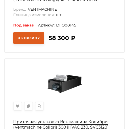
Бренд:
VENTMACHINE
Единица измерения:
шт
Под заказ
Артикул: DFO00145
58 300
₽
В КОРЗИНУ
Приточная установка Вентмашина Колибри
(Ventmachine Colibri) 300 iHVAC 230, SVC31201