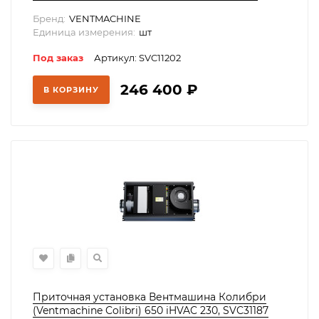
Бренд:
VENTMACHINE
Единица измерения:
шт
Под заказ
Артикул: SVC11202
246 400
₽
В КОРЗИНУ
Приточная установка Вентмашина Колибри
(Ventmachine Colibri) 650 iHVAC 230, SVC31187