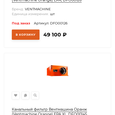
(Ventmachine Orange) EPA, DFO00126
Бренд:
VENTMACHINE
Единица измерения:
шт
Под заказ
Артикул: DFO00126
49 100
₽
В КОРЗИНУ
Канальный фильтр Вентмашина Оранж
(Ventmachine Orange) EPA XL, DFO00145