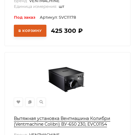
Бренд:
VENTMACHINE
Единица измерения:
шт
Под заказ
Артикул: SVC11178
425 300
₽
В КОРЗИНУ
Вытяжная установка Вентмашина Колибри
(Ventmachine Colibri) ВУ-650 230, EVC01154
Бренд:
VENTMACHINE