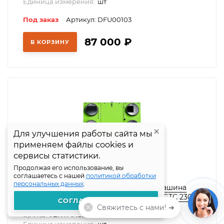
Единица измерения:
шт
Под заказ
Артикул: DFU00103
87 000
₽
В КОРЗИНУ
Для улучшения работы сайта мы
Для улучшения работы сайта мы
применяем файлы cookies и
применяем файлы cookies и
сервисы статистики.
сервисы статистики.
Продолжая его использование, вы
Продолжая его использование, вы
соглашаетесь с нашей
соглашаетесь с нашей
политикой обработки
политикой обработки
персональных данных
персональных данных
.
.
Приточно-вытяжная установка Вентмашина
Зефир (Ventmachine Zephyr) 600 ПУЭ GTC 230,
СОГЛАШАЮСЬ
СОГЛАШАЮСЬ
SEZ11184
Свяжитесь с нами! ➜
Бренд:
VENTMACHINE