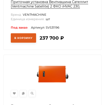
Приточная установка Вентмашина Сателлит
(Ventmachine Satellite) 2 ФКО iHVAC 230,
SVS31196
Бренд:
VENTMACHINE
Единица измерения:
шт
Под заказ
Артикул: SVS31196
237 700
₽
В КОРЗИНУ