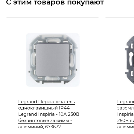
С этим товаров покупают
Legrand Переключатель
Legran
одноклавишный IP44 -
заземл
Legrand Inspiria - 10А 250В
Inspiri
безвинтовые зажимы -
250В в
алюминий, 673672
алюмин