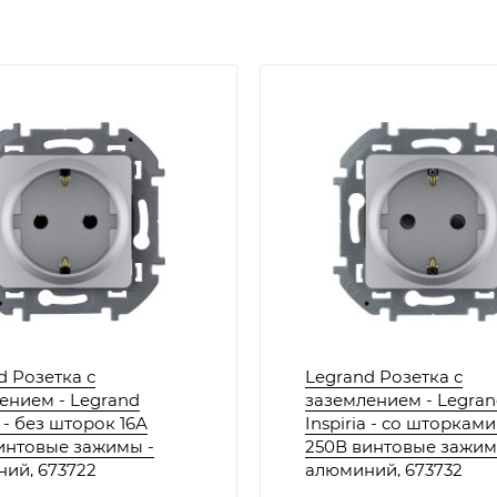
d Розетка с
Legrand Розетка с
ением - Legrand
заземлением - Legra
a - без шторок 16А
Inspiria - со шторками
интовые зажимы -
250В винтовые зажим
ий, 673722
алюминий, 673732