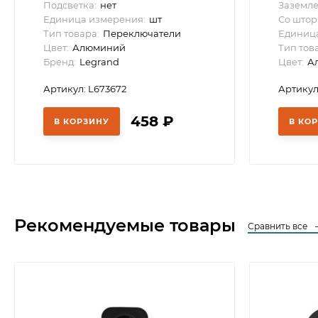
Подсветка:
нет
Заземле
Единица измерения:
шт
Со штор
Тип товара:
Переключатели
Единица
Цвет:
Алюминий
Тип тов
Бренд:
Legrand
Цвет:
А
Артикул: L673672
Артикул
458
₽
В КОРЗИНУ
В КО
Рекомендуемые товары
Сравнить все