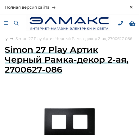
Полная версия сайта
Play
Simon 27 Play Артик Черный Рамка-декор 2-ая, 2700627-086
Simon 27 Play Артик
Черный Рамка-декор 2-ая,
2700627-086