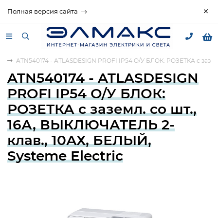
Полная версия сайта
gn
ATN540174 - ATLASDESIGN PROFI IP54 О/У БЛОК: РОЗЕТКА с заземл.
ATN540174 - ATLASDESIGN
PROFI IP54 О/У БЛОК:
РОЗЕТКА с заземл. со шт.,
16А, ВЫКЛЮЧАТЕЛЬ 2-
клав., 10АХ, БЕЛЫЙ,
Systeme Electric