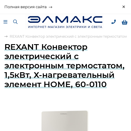
Полная версия сайта
ие
REXANT Конвектор электрический с электронным термостатом, 1,
REXANT Конвектор
электрический с
электронным термостатом,
1,5кВт, Х-нагревательный
элемент HOME, 60-0110