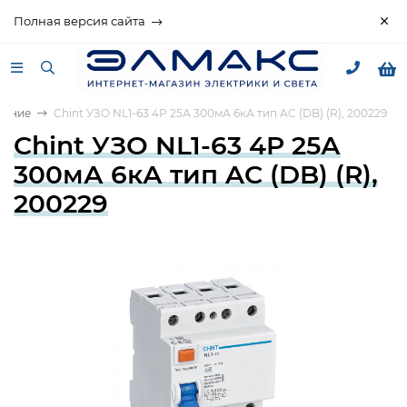
Полная версия сайта
вание
Chint УЗО NL1-63 4P 25А 300мА 6кА тип AC (DB) (R), 200229
Chint УЗО NL1-63 4P 25А
300мА 6кА тип AC (DB) (R),
200229