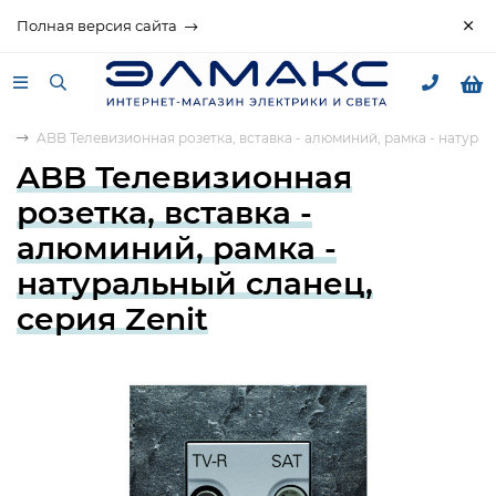
Полная версия сайта
it
ABB Телевизионная розетка, вставка - алюминий, рамка - натурал
ABB Телевизионная
розетка, вставка -
алюминий, рамка -
натуральный сланец,
серия Zenit