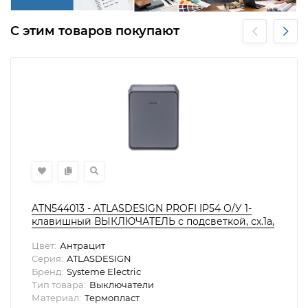
С этим товаров покупают
ATN544013 - ATLASDESIGN PROFI IP54 О/У 1-
клавишный ВЫКЛЮЧАТЕЛЬ с подсветкой, сх.1а,
10АХ, АНТРАЦИТ, Systeme Electric
Цвет:
Антрацит
Серия:
ATLASDESIGN
Бренд:
Systeme Electric
Тип товара:
Выключатели
Материал:
Термопласт